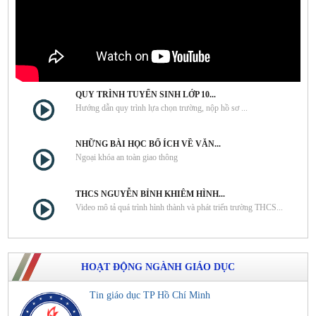
QUY TRÌNH TUYỂN SINH LỚP 10...
Hướng dẫn quy trình lựa chọn trường, nộp hồ sơ ...
NHỮNG BÀI HỌC BỔ ÍCH VỀ VĂN...
Ngoại khóa an toàn giao thông
THCS NGUYỄN BỈNH KHIÊM HÌNH...
Video mô tả quá trình hình thành và phát triển trường THCS...
HOẠT ĐỘNG NGÀNH GIÁO DỤC
Tin giáo dục TP Hồ Chí Minh