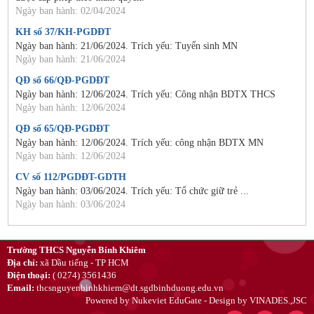
Ngày ban hành: 02/04/2024
KH số 37/KH-PGDĐT
Ngày ban hành: 21/06/2024. Trích yếu: Tuyển sinh MN
Ngày ban hành: 21/06/2024
QĐ số 66/QĐ-PGDĐT
Ngày ban hành: 12/06/2024. Trích yếu: Công nhận BDTX THCS
Ngày ban hành: 12/06/2024
QĐ số 65/QĐ-PGDĐT
Ngày ban hành: 12/06/2024. Trích yếu: công nhận BDTX MN
Ngày ban hành: 12/06/2024
CV số 112/PGDĐT-GDTH
Ngày ban hành: 03/06/2024. Trích yếu: Tổ chức giữ trẻ ...
Ngày ban hành: 03/06/2024
Trường THCS Nguyễn Bỉnh Khiêm
Địa chỉ:
xã Dầu tiếng - TP HCM
Điện thoại:
( 0274) 3561436
Email:
thcsnguyenbinhkhiem@dt.sgdbinhduong.edu.vn
Powered by
Nukeviet EduGate
- Design by
VINADES.,JSC