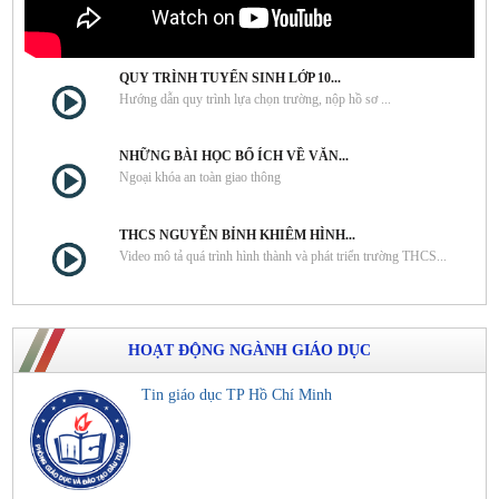
QUY TRÌNH TUYỂN SINH LỚP 10...
Hướng dẫn quy trình lựa chọn trường, nộp hồ sơ ...
NHỮNG BÀI HỌC BỔ ÍCH VỀ VĂN...
Ngoại khóa an toàn giao thông
THCS NGUYỄN BỈNH KHIÊM HÌNH...
Video mô tả quá trình hình thành và phát triển trường THCS...
HOẠT ĐỘNG NGÀNH GIÁO DỤC
Tin giáo dục TP Hồ Chí Minh