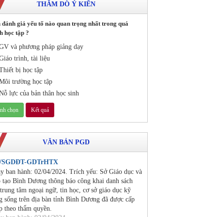
THĂM DÒ Ý KIẾN
 đánh giá yếu tố nào quan trọng nhất trong quá
h học tập ?
GV và phương pháp giảng dạy
Giáo trình, tài liệu
Thiết bị học tập
Môi trường học tập
Nỗ lực của bản thân học sinh
VĂN BẢN PGD
2/SGDĐT-GDTrHTX
y ban hành: 02/04/2024. Trích yếu: Sở Giáo dục và
 tạo Bình Dương thông báo công khai danh sách
 trung tâm ngoại ngữ, tin học, cơ sở giáo dục kỹ
g sống trên địa bàn tỉnh Bình Dương đã được cấp
p theo thẩm quyền.