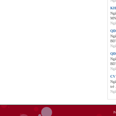
Ngà
KH
Ngà
MN
Ngà
QĐ
Ngà
BD
Ngà
QĐ
Ngà
BD
Ngà
CV
Ngà
trẻ 
Ngà
P