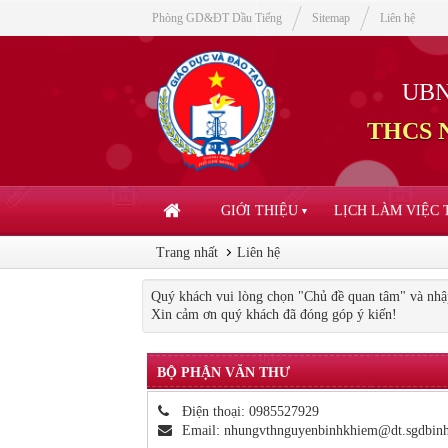
Phòng GD&ĐT Dầu Tiếng
Sitemap
Liên hệ
UBN
THCS N
GIỚI THIỆU
LỊCH LÀM VIỆC
▼
Trang nhất
Liên hệ
Quý khách vui lòng chọn "Chủ đề quan tâm" và nhập
Xin cảm ơn quý khách đã đóng góp ý kiến!
BỘ PHẬN VĂN THƯ
Điện thoại:
0985527929
Email:
nhungvthnguyenbinhkhiem@dt.sgdbinh