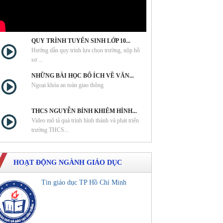
QUY TRÌNH TUYỂN SINH LỚP 10...
Hướng dẫn quy trình lựa chọn trường, nộp hồ
sơ ...
NHỮNG BÀI HỌC BỔ ÍCH VỀ VĂN...
Ngoại khóa an toàn giao thông
THCS NGUYỄN BỈNH KHIÊM HÌNH...
Video mô tả quá trình hình thành và phát triển
trường THCS...
HOẠT ĐỘNG NGÀNH GIÁO DỤC
Tin giáo dục TP Hồ Chí Minh