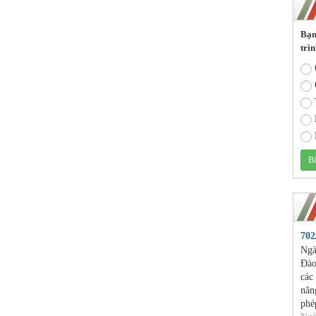
Bạn
trìn
70
Ngà
Đào
các
năn
phé