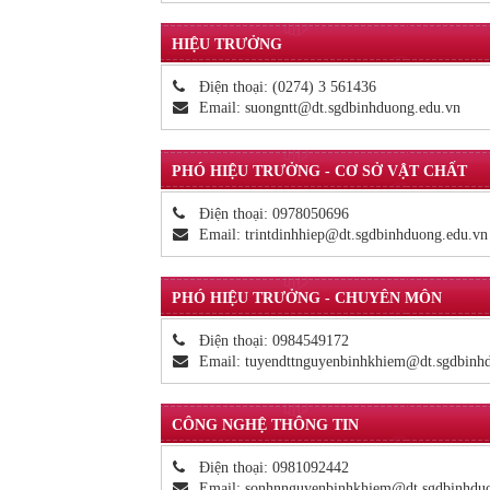
HIỆU TRƯỞNG
Điện thoại:
(0274) 3 561436
Email:
suongntt@dt.sgdbinhduong.edu.vn
PHÓ HIỆU TRƯỞNG - CƠ SỞ VẬT CHẤT
Điện thoại:
0978050696
Email:
trintdinhhiep@dt.sgdbinhduong.edu.vn
PHÓ HIỆU TRƯỞNG - CHUYÊN MÔN
Điện thoại:
0984549172
Email:
tuyendttnguyenbinhkhiem@dt.sgdbinh
CÔNG NGHỆ THÔNG TIN
Điện thoại:
0981092442
Email:
sonhnnguyenbinhkhiem@dt.sgdbinhduo