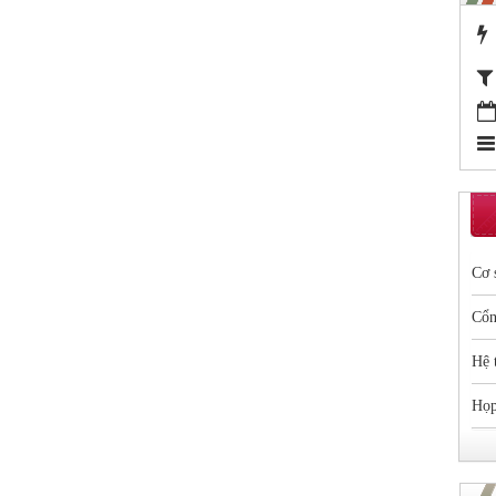
Cơ 
Cổn
Hệ 
Họp