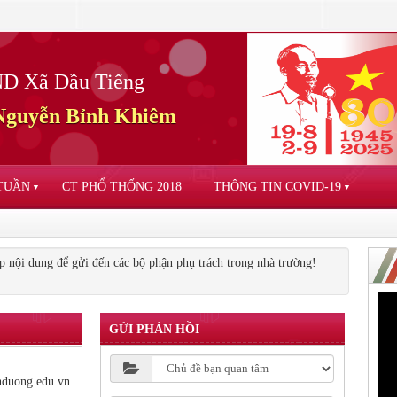
D Xã Dầu Tiếng
guyễn Bỉnh Khiêm
 TUẦN
CT PHỔ THỐNG 2018
THÔNG TIN COVID-19
▼
▼
 nội dung để gửi đến các bộ phận phụ trách trong nhà trường!
GỬI PHẢN HỒI
duong.edu.vn