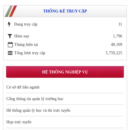
THỐNG KÊ TRUY CẬP
Đang truy cập
11
Hôm nay
1,796
Tháng hiện tại
48,109
Tổng lượt truy cập
5,759,225
HỆ THỐNG NGHIỆP VỤ
Cơ sở dữ liệu ngành
Cổng thông tin quản lý trường học
Hệ thống quản lý học và thi trực tuyến
Họp trực tuyến