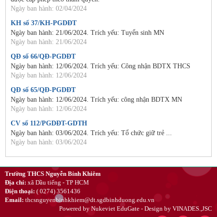
Ngày ban hành: 02/04/2024
KH số 37/KH-PGDĐT
Ngày ban hành: 21/06/2024. Trích yếu: Tuyển sinh MN
Ngày ban hành: 21/06/2024
QĐ số 66/QĐ-PGDĐT
Ngày ban hành: 12/06/2024. Trích yếu: Công nhận BDTX THCS
Ngày ban hành: 12/06/2024
QĐ số 65/QĐ-PGDĐT
Ngày ban hành: 12/06/2024. Trích yếu: công nhận BDTX MN
Ngày ban hành: 12/06/2024
CV số 112/PGDĐT-GDTH
Ngày ban hành: 03/06/2024. Trích yếu: Tổ chức giữ trẻ ...
Ngày ban hành: 03/06/2024
Trường THCS Nguyễn Bỉnh Khiêm
Địa chỉ:
xã Dầu tiếng - TP HCM
Điện thoại:
( 0274) 3561436
Email:
thcsnguyenbinhkhiem@dt.sgdbinhduong.edu.vn
Powered by
Nukeviet EduGate
- Design by
VINADES.,JSC