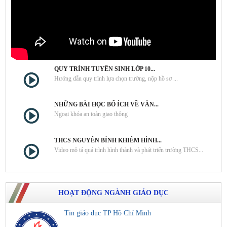
QUY TRÌNH TUYỂN SINH LỚP 10...
Hướng dẫn quy trình lựa chọn trường, nộp hồ sơ ...
NHỮNG BÀI HỌC BỔ ÍCH VỀ VĂN...
Ngoại khóa an toàn giao thông
THCS NGUYỄN BỈNH KHIÊM HÌNH...
Video mô tả quá trình hình thành và phát triển trường THCS...
HOẠT ĐỘNG NGÀNH GIÁO DỤC
Tin giáo dục TP Hồ Chí Minh