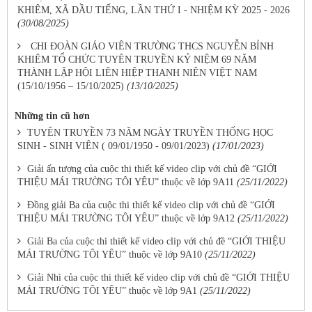
KHIÊM, XÃ DẦU TIẾNG, LẦN THỨ I - NHIỆM KỲ 2025 - 2026
(30/08/2025)
CHI ĐOÀN GIÁO VIÊN TRƯỜNG THCS NGUYỄN BỈNH
KHIÊM TỔ CHỨC TUYÊN TRUYỀN KỶ NIỆM 69 NĂM
THÀNH LẬP HỘI LIÊN HIỆP THANH NIÊN VIỆT NAM
(15/10/1956 – 15/10/2025)
(13/10/2025)
Những tin cũ hơn
TUYÊN TRUYỀN 73 NĂM NGÀY TRUYỀN THỐNG HỌC
SINH - SINH VIÊN ( 09/01/1950 - 09/01/2023)
(17/01/2023)
Giải ấn tượng của cuộc thi thiết kế video clip với chủ đề “GIỚI
THIỆU MÁI TRƯỜNG TÔI YÊU” thuộc về lớp 9A11
(25/11/2022)
Đồng giải Ba của cuộc thi thiết kế video clip với chủ đề “GIỚI
THIỆU MÁI TRƯỜNG TÔI YÊU” thuộc về lớp 9A12
(25/11/2022)
Giải Ba của cuộc thi thiết kế video clip với chủ đề “GIỚI THIỆU
MÁI TRƯỜNG TÔI YÊU” thuộc về lớp 9A10
(25/11/2022)
Giải Nhì của cuộc thi thiết kế video clip với chủ đề “GIỚI THIỆU
MÁI TRƯỜNG TÔI YÊU” thuộc về lớp 9A1
(25/11/2022)