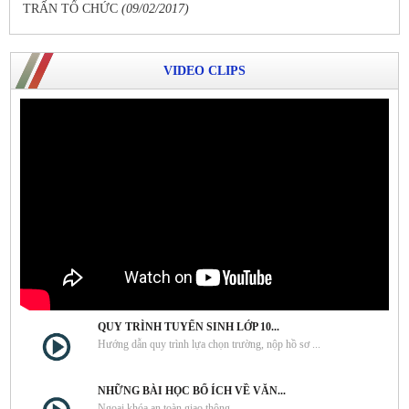
TRẤN TỔ CHỨC
(09/02/2017)
VIDEO CLIPS
QUY TRÌNH TUYỂN SINH LỚP 10...
Hướng dẫn quy trình lựa chọn trường, nộp hồ sơ ...
NHỮNG BÀI HỌC BỔ ÍCH VỀ VĂN...
Ngoại khóa an toàn giao thông