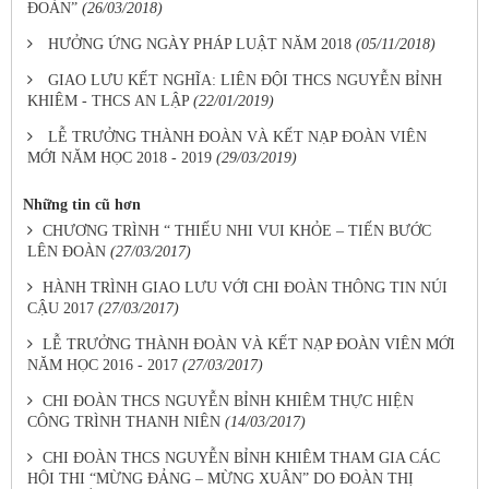
ĐOÀN”
(26/03/2018)
HƯỞNG ỨNG NGÀY PHÁP LUẬT NĂM 2018
(05/11/2018)
GIAO LƯU KẾT NGHĨA: LIÊN ĐỘI THCS NGUYỄN BỈNH
KHIÊM - THCS AN LẬP
(22/01/2019)
LỄ TRƯỞNG THÀNH ĐOÀN VÀ KẾT NẠP ĐOÀN VIÊN
MỚI NĂM HỌC 2018 - 2019
(29/03/2019)
Những tin cũ hơn
CHƯƠNG TRÌNH “ THIẾU NHI VUI KHỎE – TIẾN BƯỚC
LÊN ĐOÀN
(27/03/2017)
HÀNH TRÌNH GIAO LƯU VỚI CHI ĐOÀN THÔNG TIN NÚI
CẬU 2017
(27/03/2017)
LỄ TRƯỞNG THÀNH ĐOÀN VÀ KẾT NẠP ĐOÀN VIÊN MỚI
NĂM HỌC 2016 - 2017
(27/03/2017)
CHI ĐOÀN THCS NGUYỄN BỈNH KHIÊM THỰC HIỆN
CÔNG TRÌNH THANH NIÊN
(14/03/2017)
CHI ĐOÀN THCS NGUYỄN BỈNH KHIÊM THAM GIA CÁC
HỘI THI “MỪNG ĐẢNG – MỪNG XUÂN” DO ĐOÀN THỊ