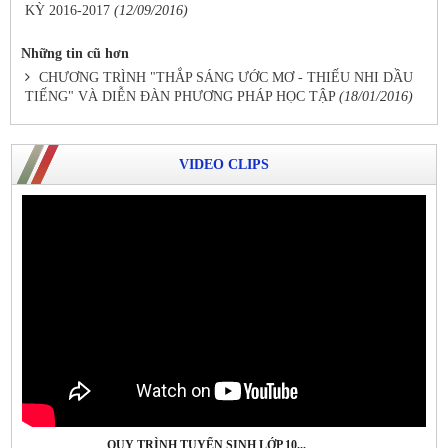
KỲ 2016-2017
(12/09/2016)
Những tin cũ hơn
CHƯƠNG TRÌNH "THẮP SÁNG ƯỚC MƠ - THIẾU NHI DẦU
TIẾNG" VÀ DIỄN ĐÀN PHƯƠNG PHÁP HỌC TẬP
(18/01/2016)
VIDEO CLIPS
QUY TRÌNH TUYỂN SINH LỚP 10...