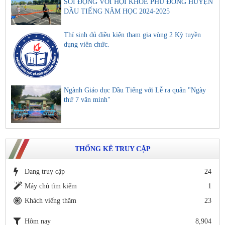
SÔI ĐỘNG VỚI HỘI KHỎE PHÙ ĐỔNG HUYỆN
DẦU TIẾNG NĂM HỌC 2024-2025
Thí sinh đủ điều kiện tham gia vòng 2 Kỳ tuyền
dụng viên chức.
Ngành Giáo dục Dầu Tiếng với Lễ ra quân "Ngày
thứ 7 văn minh"
THỐNG KÊ TRUY CẬP
Đang truy cập
24
Máy chủ tìm kiếm
1
Khách viếng thăm
23
Hôm nay
8,904