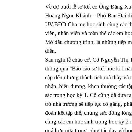
Về dự buổi lễ sơ kết có Ông Đặng X
Hoàng Ngọc Khánh – Phó Ban Đại di
UV.BĐD Cha mẹ học sinh cùng các thầ
viên, nhân viên và toàn thể các em họ
Mở đầu chương trình, là những tiếp m
diễn.
Sau nghi lễ chào cờ, Cô Nguyễn Thị 
thông qua “Báo cáo sơ kết học kì I 
cập đến những thành tích mà thầy và t
nhận, biểu dương, khen thưởng các tập 
sắc trong học kỳ 1. Cô cũng đã đưa r
trò nhà trường sẽ tiếp tục cố gắng, p
đoàn kết tập thể, chung sức đồng lò
cùng các em học sinh trong học kỳ 2 n
quả hơn nữa trong công tác dạy và họ