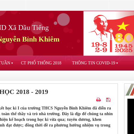
D Xã Dầu Tiếng
guyễn Bỉnh Khiêm
 TUẦN
CT PHỔ THỐNG 2018
THÔNG TIN COVID-19
▼
▼
ỌC 2018 - 2019
 kết học kì I của trường THCS Nguyễn Bỉnh Khiêm đã diễn ra
 toàn thể thầy và trò nhà trường. Đây là dịp để chúng ta nhìn
c hiện kế hoạch trong học kì vừa qua; tuyên dương, khen
inh đạt được; đồng thời đề ra phương hướng nhiệm vụ trong