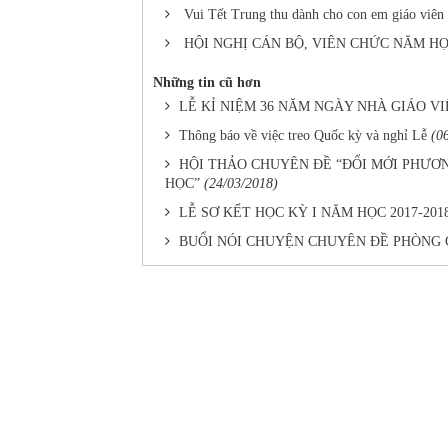
Vui Tết Trung thu dành cho con em giáo viê
HỘI NGHỊ CÁN BỘ, VIÊN CHỨC NĂM HỌC
Những tin cũ hơn
LỄ KỈ NIỆM 36 NĂM NGÀY NHÀ GIÁO VIỆT 
Thông báo về việc treo Quốc kỳ và nghỉ Lễ
(0
HỘI THẢO CHUYÊN ĐỀ “ĐỔI MỚI PHƯ
HỌC”
(24/03/2018)
LỄ SƠ KẾT HỌC KỲ I NĂM HỌC 2017-201
BUỔI NÓI CHUYỆN CHUYÊN ĐỀ PHÒNG 