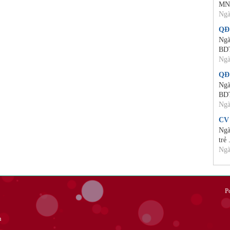
MN
Ngà
QĐ
Ngà
BD
Ngà
QĐ
Ngà
BD
Ngà
CV
Ngà
trẻ 
Ngà
P
n