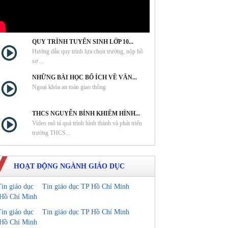
QUY TRÌNH TUYỂN SINH LỚP 10...
Hướng dẫn quy trình lựa chọn trường, nộp hồ
sơ ...
NHỮNG BÀI HỌC BỔ ÍCH VỀ VĂN...
Ngoại khóa an toàn giao thông
THCS NGUYỄN BỈNH KHIÊM HÌNH...
Video mô tả quá trình hình thành và phát triển
trường THCS...
HOẠT ĐỘNG NGÀNH GIÁO DỤC
Tin giáo dục TP Hồ Chí Minh
Tin giáo dục TP Hồ Chí Minh