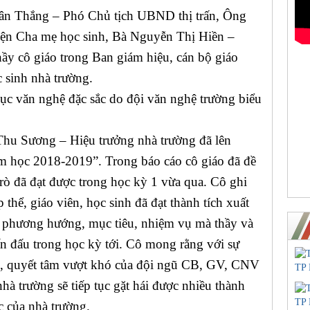
uân Thắng – Phó Chủ tịch UBND thị trấn, Ông
ện Cha mẹ học sinh, Bà Nguyễn Thị Hiền –
y cô giáo trong Ban giám hiệu, cán bộ giáo
c sinh nhà trường.
ục văn nghệ đặc sắc do đội văn nghệ trường biểu
Thu Sương – Hiệu trưởng nhà trường đã lên
năm học 2018-2019”.
Trong báo cáo cô giáo đã đề
rò đã đạt được trong học kỳ 1 vừa qua. Cô ghi
thể, giáo viên, học sinh đã đạt thành tích xuất
a phương hướng, mục tiêu, nhiệm vụ mà thầy và
hấn đấu trong học kỳ tới. Cô mong rằng với sự
ng, quyết tâm vượt khó của đội ngũ CB, GV, CNV
hà trường sẽ tiếp tục gặt hái được nhiều thành
c của nhà trường.