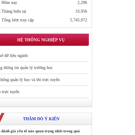
Hôm nay
2,296
Tháng hiện tại
33,956
Tổng lượt truy cập
5,745,072
HỆ THỐNG NGHIỆP VỤ
sở dữ liệu ngành
g thông tin quản lý trường học
thống quản lý học và thi trực tuyến
 trực tuyến
THĂM DÒ Ý KIẾN
 đánh giá yếu tố nào quan trọng nhất trong quá