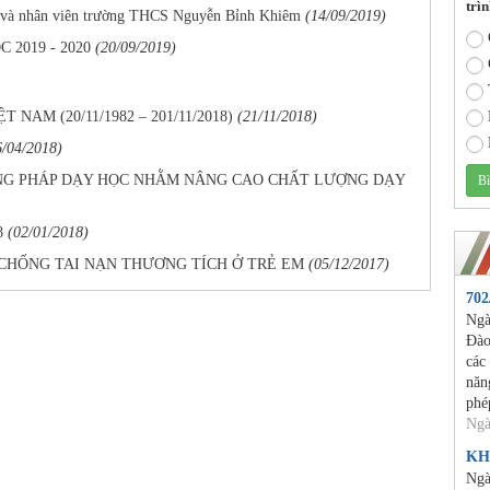
trìn
n và nhân viên trường THCS Nguyễn Bỉnh Khiêm
(14/09/2019)
 2019 - 2020
(20/09/2019)
NAM (20/11/1982 – 201/11/2018)
(21/11/2018)
6/04/2018)
ƠNG PHÁP DẠY HỌC NHẰM NÂNG CAO CHẤT LƯỢNG DẠY
8
(02/01/2018)
CHỐNG TAI NẠN THƯƠNG TÍCH Ở TRẺ EM
(05/12/2017)
70
Ngà
Đào
các
năn
phé
Ngà
KH
Ngà