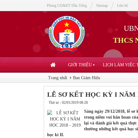
Phòng GD&ĐT Dầu Tiếng
Sitemap
Liên hệ
UBN
THCS N
GIỚI THIỆU
LỊCH LÀM VIỆC
▼
Trang nhất
Ban Giám Hiệu
LỄ SƠ KẾT HỌC KỲ I NĂM H
Thứ tư - 02/01/2019 08:28
Sáng ngày 29/12/2018, lễ sơ
trong niềm vui hân hoan của
lại và đánh giá kết quả thự
thưởng những kết quả học s
học kì II.