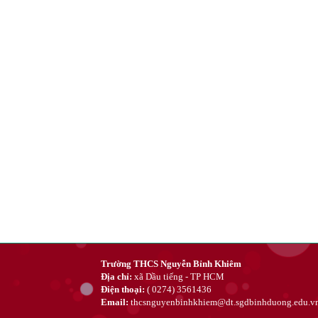
Trường THCS Nguyễn Bỉnh Khiêm
Địa chỉ:
xã Dầu tiếng - TP HCM
Điện thoại:
( 0274) 3561436
Email:
thcsnguyenbinhkhiem@dt.sgdbinhduong.edu.v