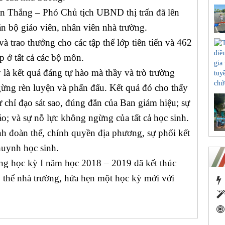
 Thắng – Phó Chủ tịch UBND thị trấn
đã lên
án bộ giáo viên, nhân viên nhà trường.
à trao thưởng cho các tập thể lớp tiên tiến và 462
p ở tất cả các bộ môn.
là kết quả đáng tự hào mà thầy và trò trường
g rèn luyện và phấn đấu. Kết quả đó cho thấy
ự chỉ đạo sát sao, đúng đắn của Ban giám hiệu; sự
áo; và sự nỗ lực không ngừng của tất cả học sinh.
nh đoàn thể, chính quyền địa phương, sự phối kết
huynh học sinh.
ng học kỳ I năm học 2018 – 2019 đã kết thúc
p thể nhà trường, hứa hẹn một học kỳ mới với