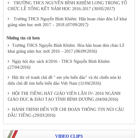
TRƯỜNG THCS NGUYỄN BỈNH KHIÊM LONG TRỌNG TỔ
CHỨC LỄ TỔNG KẾT NĂM HỌC 2016-2017
(30/05/2017)
Trường THCS Nguyễn Bỉnh Khiêm: Hân hoan chào đón Lễ khai
giảng năm học mới 2017 – 2018
(07/09/2017)
Những tin cũ hơn
Trường THCS Nguyễn Bỉnh Khiêm: Hòa hân hoan đón chào Lễ
khai giảng năm học mới 2016 – 2017
(06/09/2016)
Ngày hội đọc sách 4/2016 - THCS Nguyễn Bỉnh Khiêm
(27/04/2016)
Hội thi vẽ tranh chủ đề " em yêu biển đảo" và thi chiến nón kì
diệu chủ đề tìm hiểu biển đảo Việt Nam
(11/04/2016)
HỘI THI TIẾNG HÁT GIÁO VIÊN LẦN IV- 2016 NGÀNH
GIÁO DỤC & ĐÀO TẠO TỈNH BÌNH DƯƠNG
(04/04/2016)
HÀNH TRÌNH ĐẾN VỚI CHI ĐOÀN THÔNG TIN NÚI CẬU
DẦU TIẾNG
(29/03/2016)
VIDEO CLIPS