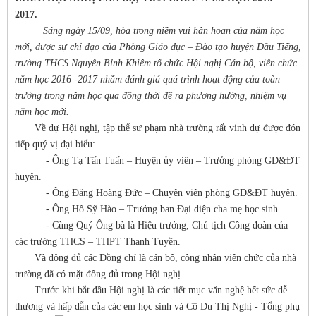
2017.
Sáng ngày 15/09, hòa trong niềm vui hân hoan của năm học
mới, được sự chỉ đạo của Phòng Giáo dục – Đào tạo huyện Dầu Tiếng,
trường THCS Nguyễn Bỉnh Khiêm tổ chức Hội nghị Cán bộ, viên chức
năm học 2016 -2017 nhằm đánh giá quá trình hoạt động của toàn
trường trong năm học qua đồng thời đề ra phương hướng, nhiệm vụ
năm học mới.
Về dự Hội nghị, tập thể sư phạm nhà trường rất vinh dự được đón
tiếp quý vị đại biểu:
- Ông Tạ Tấn Tuấn – Huyện ủy viên – Trưởng phòng GD&ĐT
huyện.
- Ông Đặng Hoàng Đức – Chuyên viên phòng GD&ĐT huyện.
- Ông Hồ Sỹ Hào – Trưởng ban Đại diện cha mẹ học sinh.
- Cùng Quý Ông bà là Hiệu trưởng, Chủ tịch Công đoàn của
các trường THCS – THPT Thanh Tuyền.
Và đông đủ các Đồng chí là cán bộ, công nhân viên chức của nhà
trường đã có mặt đông đủ trong Hội nghị.
Trước khi bắt đầu Hội nghị là các tiết mục văn nghệ hết sức dễ
thương và hấp dẫn của các em học sinh và Cô Du Thị Nghị - Tổng phụ