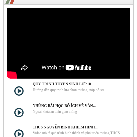
QUY TRÌNH TUYỂN SINH LỚP 10...
Hướng dẫn quy trình lựa chọn trường, nộp hồ sơ ...
NHỮNG BÀI HỌC BỔ ÍCH VỀ VĂN...
Ngoại khóa an toàn giao thông
THCS NGUYỄN BỈNH KHIÊM HÌNH...
Video mô tả quá trình hình thành và phát triển trường THCS...