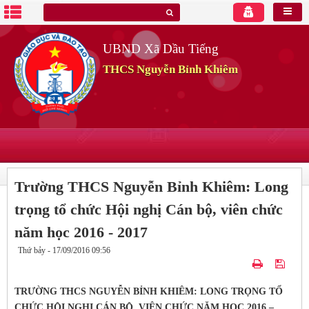
UBND Xã Dầu Tiếng
THCS Nguyễn Bỉnh Khiêm
Trường THCS Nguyễn Bỉnh Khiêm: Long
trọng tổ chức Hội nghị Cán bộ, viên chức
năm học 2016 - 2017
Thứ bảy - 17/09/2016 09:56
TRƯỜNG THCS NGUYỄN BỈNH KHIÊM: LONG TRỌNG TỔ
CHỨC HỘI NGHỊ CÁN BỘ, VIÊN CHỨC NĂM HỌC 2016 –