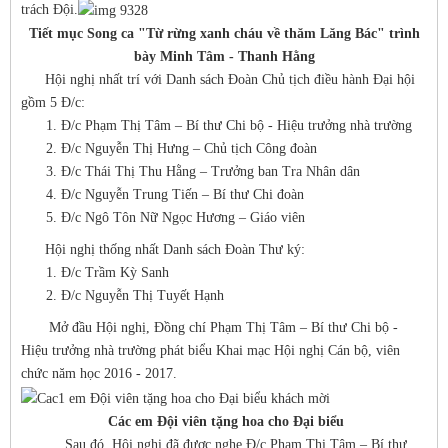
trách Đội.
Tiết mục Song ca "Từ rừng xanh cháu về thăm Lăng Bác" trình
bày Minh Tâm - Thanh Hằng
Hội nghị nhất trí với Danh sách Đoàn Chủ tịch điều hành Đại hội
gồm 5 Đ/c:
Đ/c Phạm Thị Tâm – Bí thư Chi bộ - Hiệu trưởng nhà trường
Đ/c Nguyễn Thị Hưng – Chủ tịch Công đoàn
Đ/c Thái Thị Thu Hằng – Trưởng ban Tra Nhân dân
Đ/c Nguyễn Trung Tiến – Bí thư Chi đoàn
Đ/c Ngô Tôn Nữ Ngọc Hương – Giáo viên
Hội nghị thống nhất Danh sách Đoàn Thư ký:
Đ/c Trầm Kỳ Sanh
Đ/c Nguyễn Thị Tuyết Hạnh
Mở đầu Hội nghị, Đồng chí Phạm Thị Tâm – Bí thư Chi bộ -
Hiệu trưởng nhà trường phát biểu Khai mạc Hội nghị Cán bộ, viên
chức năm học 2016 - 2017.
Các em Đội viên tặng hoa cho Đại biểu
Sau đó, Hội nghị đã được nghe Đ/c Phạm Thị Tâm – Bí thư