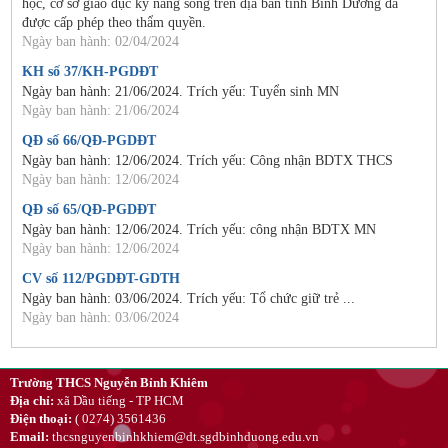
học, cơ sở giáo dục kỹ năng sống trên địa bàn tỉnh Bình Dương đã
được cấp phép theo thẩm quyền.
Ngày ban hành: 02/04/2024
KH số 37/KH-PGDĐT
Ngày ban hành: 21/06/2024. Trích yếu: Tuyển sinh MN
Ngày ban hành: 21/06/2024
QĐ số 66/QĐ-PGDĐT
Ngày ban hành: 12/06/2024. Trích yếu: Công nhận BDTX THCS
Ngày ban hành: 12/06/2024
QĐ số 65/QĐ-PGDĐT
Ngày ban hành: 12/06/2024. Trích yếu: công nhận BDTX MN
Ngày ban hành: 12/06/2024
CV số 112/PGDĐT-GDTH
Ngày ban hành: 03/06/2024. Trích yếu: Tổ chức giữ trẻ ...
Ngày ban hành: 03/06/2024
Trường THCS Nguyễn Bỉnh Khiêm
Địa chỉ:
xã Dầu tiếng - TP HCM
Điện thoại:
( 0274) 3561436
Email:
thcsnguyenbinhkhiem@dt.sgdbinhduong.edu.vn