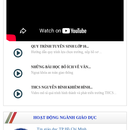
QUY TRÌNH TUYỂN SINH LỚP 10...
Hướng dẫn quy trình lựa chọn trường, nộp hồ sơ ...
NHỮNG BÀI HỌC BỔ ÍCH VỀ VĂN...
Ngoại khóa an toàn giao thông
THCS NGUYỄN BỈNH KHIÊM HÌNH...
Video mô tả quá trình hình thành và phát triển trường THCS...
HOẠT ĐỘNG NGÀNH GIÁO DỤC
Tin giáo dục TP Hồ Chí Minh