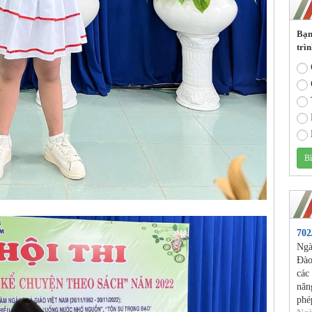
Bạn
trìn
70
Ngà
Đào
các
năn
phé