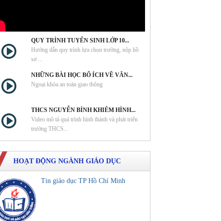
QUY TRÌNH TUYỂN SINH LỚP 10...
Hướng dẫn quy trình lựa chọn trường, nộp hồ
sơ ...
NHỮNG BÀI HỌC BỔ ÍCH VỀ VĂN...
Ngoại khóa an toàn giao thông
THCS NGUYỄN BỈNH KHIÊM HÌNH...
Video mô tả quá trình hình thành và phát triển
trường THCS...
HOẠT ĐỘNG NGÀNH GIÁO DỤC
Tin giáo dục TP Hồ Chí Minh