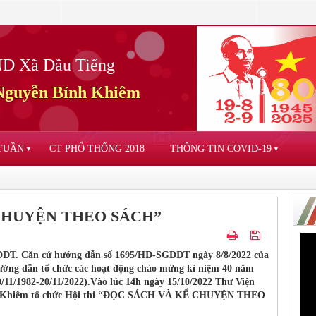
D Xã Dầu Tiếng
guyễn Bỉnh Khiêm
 TUẦN
CT PHỔ THỐNG 2018
THÔNG TIN COVID-19
▼
▼
 CHUYỆN THEO SÁCH”
ĐT. Căn cứ hướng dẫn số 1695/HĐ-SGDĐT ngày 8/8/2022 của
ng dẫn tổ chức các hoạt động chào mừng kỉ niệm 40 năm
11/1982-20/11/2022).Vào lúc 14h ngày 15/10/2022 Thư Viện
 Khiêm tổ chức Hội thi “ĐỌC SÁCH VÀ KỂ CHUYỆN THEO