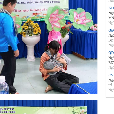
Ngà
KH
Ngà
MN
Ngà
QĐ
Ngà
BD
Ngà
QĐ
Ngà
BD
Ngà
CV
Ngà
trẻ 
Ngà