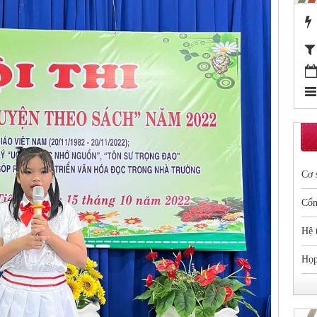
Cơ 
Cổn
Hệ 
Họp