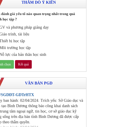
THĂM DÒ Ý KIẾN
 đánh giá yếu tố nào quan trọng nhất trong quá
h học tập ?
GV và phương pháp giảng dạy
Giáo trình, tài liệu
Thiết bị học tập
Môi trường học tập
Nỗ lực của bản thân học sinh
VĂN BẢN PGD
2/SGDĐT-GDTrHTX
y ban hành: 02/04/2024. Trích yếu: Sở Giáo dục và
 tạo Bình Dương thông báo công khai danh sách
 trung tâm ngoại ngữ, tin học, cơ sở giáo dục kỹ
g sống trên địa bàn tỉnh Bình Dương đã được cấp
p theo thẩm quyền.