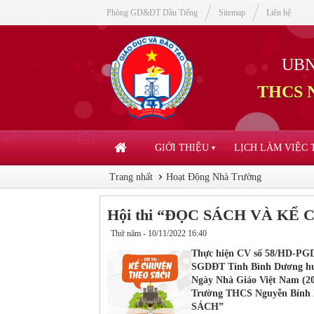
Phòng GD&ĐT Dầu Tiếng
Sitemap
Liên hệ
UBN
THCS N
GIỚI THIỆU
LỊCH LÀM VIỆC
▼
Trang nhất
Hoạt Động Nhà Trường
Hội thi “ĐỌC SÁCH VÀ KỂ
Thứ năm - 10/11/2022 16:40
Thực hiện CV số 58/HD-PGD
SGDĐT Tỉnh Bình Dương hướ
Ngày Nhà Giáo Việt Nam (20/
Trường THCS Nguyễn Bỉnh
SÁCH”